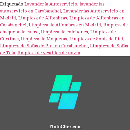
Etiquetado
Lavandería Autoservicio
,
lavanderias
autoservicio en Carabanchel
,
Lavanderías Autoservicio en
Madrid
,
Limpieza de Alfombras
,
Limpieza de Alfombras en
Carabanchel
,
Limpieza de Alfombras en Madrid
,
limpieza de
chaqueta de cuero
,
limpieza de colchones
,
Limpieza de
Cortinas
,
limpieza de Moquetas
,
Limpieza de Sofás de Piel
,
Limpieza de Sofás de Piel en Carabanchel
,
Limpieza de Sofás
de Tela
,
limpieza de vestidos de novia
TintoClick.com