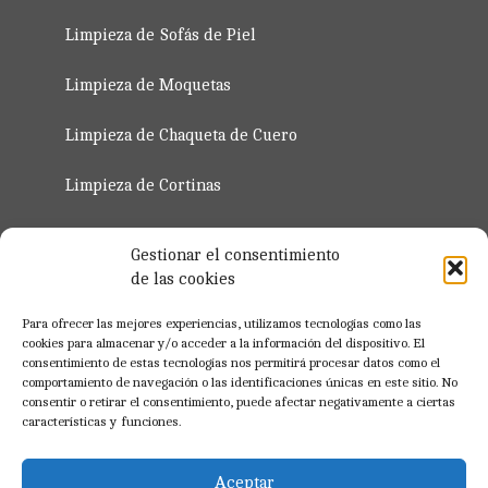
Limpieza de Sofás de Piel
Limpieza de Moquetas
Limpieza de Chaqueta de Cuero
Limpieza de Cortinas
Servicio de Planchado de Ropa 2023
Gestionar el consentimiento
de las cookies
Regístro para Profesionales
Para ofrecer las mejores experiencias, utilizamos tecnologías como las
cookies para almacenar y/o acceder a la información del dispositivo. El
consentimiento de estas tecnologías nos permitirá procesar datos como el
Registrate Ahora
comportamiento de navegación o las identificaciones únicas en este sitio. No
consentir o retirar el consentimiento, puede afectar negativamente a ciertas
características y funciones.
Aceptar