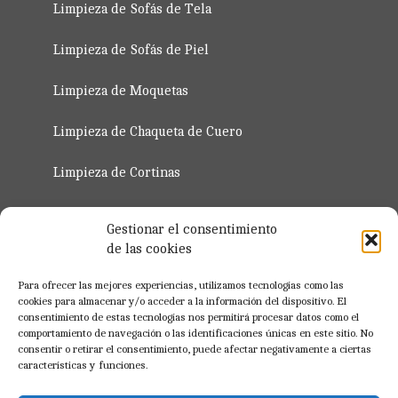
Limpieza de Sofás de Tela
Limpieza de Sofás de Piel
Limpieza de Moquetas
Limpieza de Chaqueta de Cuero
Limpieza de Cortinas
Servicio de Planchado de Ropa 2023
Gestionar el consentimiento
de las cookies
Regístro para Profesionales
Para ofrecer las mejores experiencias, utilizamos tecnologías como las
cookies para almacenar y/o acceder a la información del dispositivo. El
consentimiento de estas tecnologías nos permitirá procesar datos como el
Registrate Ahora
comportamiento de navegación o las identificaciones únicas en este sitio. No
consentir o retirar el consentimiento, puede afectar negativamente a ciertas
características y funciones.