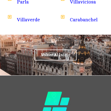
Parla
Villaviciosa
Villaverde
Carabanchel
Volver Al Inicio