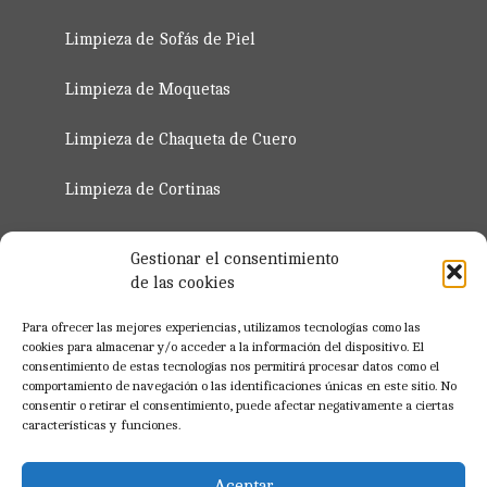
Limpieza de Sofás de Piel
Limpieza de Moquetas
Limpieza de Chaqueta de Cuero
Limpieza de Cortinas
Servicio de Planchado de Ropa 2023
Gestionar el consentimiento
de las cookies
Regístro para Profesionales
Para ofrecer las mejores experiencias, utilizamos tecnologías como las
cookies para almacenar y/o acceder a la información del dispositivo. El
consentimiento de estas tecnologías nos permitirá procesar datos como el
Registrate Ahora
comportamiento de navegación o las identificaciones únicas en este sitio. No
consentir o retirar el consentimiento, puede afectar negativamente a ciertas
características y funciones.
Aceptar