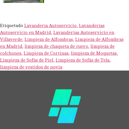
Etiquetado
Lavandería Autoservicio
,
Lavanderías
Autoservicio en Madrid
,
Lavanderias Autoservicio en
Villaverde
,
Limpieza de Alfombras
,
Limpieza de Alfombras
en Madrid
,
limpieza de chaqueta de cuero
,
limpieza de
colchones
,
Limpieza de Cortinas
,
limpieza de Moquetas
,
Limpieza de Sofás de Piel
,
Limpieza de Sofás de Tela
,
limpieza de vestidos de novia