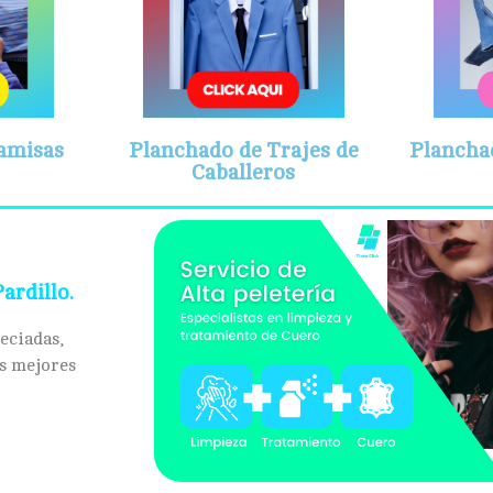
amisas
Planchado de Trajes de
Plancha
Caballeros
ardillo.
eciadas,
as mejores