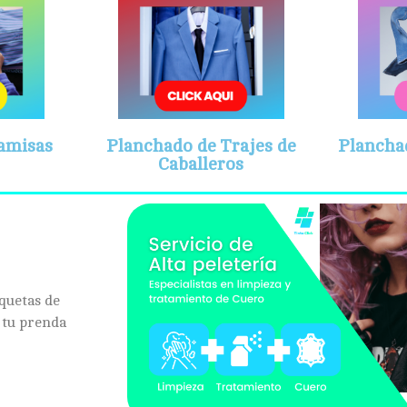
amisas
Planchado de Trajes de
Plancha
Caballeros
quetas de
 tu prenda